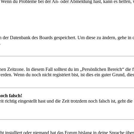
t. Wenn du Probleme bei der An- oder Abmeldung hast, kann es helfen,
 in der Datenbank des Boards gespeichert. Um diese zu ändern, gehe in
.
en Zeitzone. In diesem Fall solltest du im „Persönlichen Bereich“ die fü
den. Wenn du noch nicht registriert bist, ist dies ein guter Grund, dies 
och falsch!
 richtig eingestellt hast und die Zeit trotzdem noch falsch ist, geht di
t installiert oder niemand hat das Forum bislang in deine Sprache übers