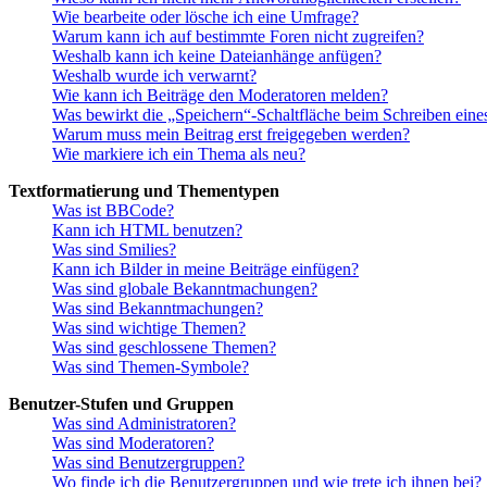
Wie bearbeite oder lösche ich eine Umfrage?
Warum kann ich auf bestimmte Foren nicht zugreifen?
Weshalb kann ich keine Dateianhänge anfügen?
Weshalb wurde ich verwarnt?
Wie kann ich Beiträge den Moderatoren melden?
Was bewirkt die „Speichern“-Schaltfläche beim Schreiben eine
Warum muss mein Beitrag erst freigegeben werden?
Wie markiere ich ein Thema als neu?
Textformatierung und Thementypen
Was ist BBCode?
Kann ich HTML benutzen?
Was sind Smilies?
Kann ich Bilder in meine Beiträge einfügen?
Was sind globale Bekanntmachungen?
Was sind Bekanntmachungen?
Was sind wichtige Themen?
Was sind geschlossene Themen?
Was sind Themen-Symbole?
Benutzer-Stufen und Gruppen
Was sind Administratoren?
Was sind Moderatoren?
Was sind Benutzergruppen?
Wo finde ich die Benutzergruppen und wie trete ich ihnen bei?