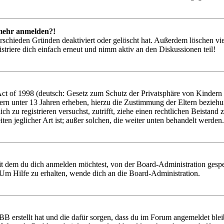
t mehr anmelden?!
rschieden Gründen deaktiviert oder gelöscht hat. Außerdem löschen vie
triere dich einfach erneut und nimm aktiv an den Diskussionen teil!
 of 1998 (deutsch: Gesetz zum Schutz der Privatsphäre von Kindern im
ern unter 13 Jahren erheben, hierzu die Zustimmung der Eltern bezieh
 dich zu registrieren versuchst, zutrifft, ziehe einen rechtlichen Beist
ten jeglicher Art ist; außer solchen, die weiter unten behandelt werden.
it dem du dich anmelden möchtest, von der Board-Administration gespe
Um Hilfe zu erhalten, wende dich an die Board-Administration.
BB erstellt hat und die dafür sorgen, dass du im Forum angemeldet ble