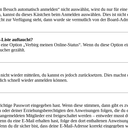
Besuch automatisch anmelden“ nicht auswählst, wirst du nur für eine 
, kannst du dieses Kästchen beim Anmelden auswählen. Dies ist nicht
icht zur Verfügung steht, dann wurde sie vermutlich von der Board-Admi
-Liste auftaucht?
n eine Option „Verbirg meinen Online-Status“. Wenn du diese Option ei
ucher gezählt.
 nicht wieder mitteilen, du kannst es jedoch zurücksetzen. Dies machs
 dich schnell wieder anmelden können.
richtige Passwort eingegeben hast. Wenn diese stimmen, dann gibt es
ern oder deiner Erziehungsberechtigten den Anweisungen folgen, die du e
 angemeldeten Mitglieder erst freigeschaltet werden – entweder musst du
. Wenn du eine E-Mail erhalten hast, folge den dort enthaltenen Anweis
nn du dir sicher bist, dass deine E-Mail-Adresse korrekt eingegeben w