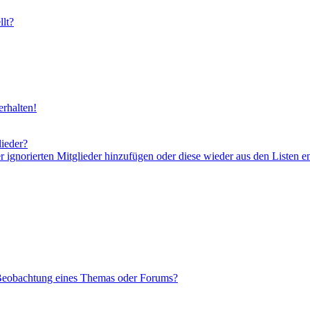
lt?
rhalten!
lieder?
er ignorierten Mitglieder hinzufügen oder diese wieder aus den Listen e
 Beobachtung eines Themas oder Forums?