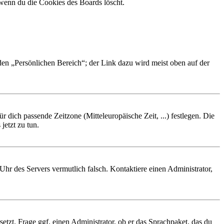
 wenn du die Cookies des Boards löscht.
 den „Persönlichen Bereich“; der Link dazu wird meist oben auf der
r dich passende Zeitzone (Mitteleuropäische Zeit, ...) festlegen. Die
jetzt zu tun.
e Uhr des Servers vermutlich falsch. Kontaktiere einen Administrator,
etzt. Frage ggf. einen Administrator, ob er das Sprachpaket, das du