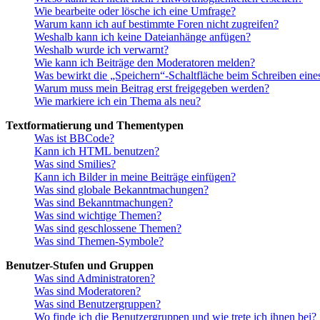
Wie bearbeite oder lösche ich eine Umfrage?
Warum kann ich auf bestimmte Foren nicht zugreifen?
Weshalb kann ich keine Dateianhänge anfügen?
Weshalb wurde ich verwarnt?
Wie kann ich Beiträge den Moderatoren melden?
Was bewirkt die „Speichern“-Schaltfläche beim Schreiben eine
Warum muss mein Beitrag erst freigegeben werden?
Wie markiere ich ein Thema als neu?
Textformatierung und Thementypen
Was ist BBCode?
Kann ich HTML benutzen?
Was sind Smilies?
Kann ich Bilder in meine Beiträge einfügen?
Was sind globale Bekanntmachungen?
Was sind Bekanntmachungen?
Was sind wichtige Themen?
Was sind geschlossene Themen?
Was sind Themen-Symbole?
Benutzer-Stufen und Gruppen
Was sind Administratoren?
Was sind Moderatoren?
Was sind Benutzergruppen?
Wo finde ich die Benutzergruppen und wie trete ich ihnen bei?