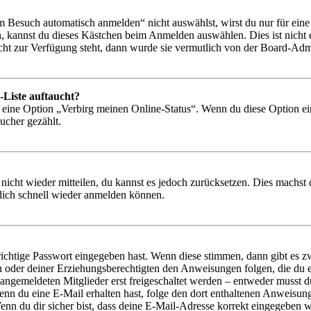
Besuch automatisch anmelden“ nicht auswählst, wirst du nur für eine 
, kannst du dieses Kästchen beim Anmelden auswählen. Dies ist nicht
icht zur Verfügung steht, dann wurde sie vermutlich von der Board-Admi
-Liste auftaucht?
n eine Option „Verbirg meinen Online-Status“. Wenn du diese Option ei
ucher gezählt.
 nicht wieder mitteilen, du kannst es jedoch zurücksetzen. Dies machs
 dich schnell wieder anmelden können.
richtige Passwort eingegeben hast. Wenn diese stimmen, dann gibt es
ern oder deiner Erziehungsberechtigten den Anweisungen folgen, die du e
 angemeldeten Mitglieder erst freigeschaltet werden – entweder musst du
. Wenn du eine E-Mail erhalten hast, folge den dort enthaltenen Anweis
nn du dir sicher bist, dass deine E-Mail-Adresse korrekt eingegeben w