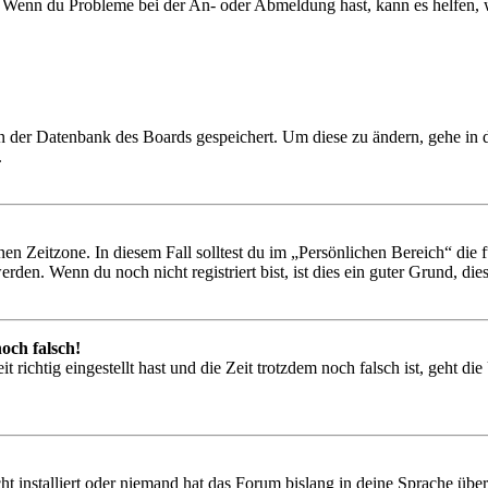
t. Wenn du Probleme bei der An- oder Abmeldung hast, kann es helfen,
 in der Datenbank des Boards gespeichert. Um diese zu ändern, gehe in
.
en Zeitzone. In diesem Fall solltest du im „Persönlichen Bereich“ die fü
den. Wenn du noch nicht registriert bist, ist dies ein guter Grund, dies 
och falsch!
 richtig eingestellt hast und die Zeit trotzdem noch falsch ist, geht di
t installiert oder niemand hat das Forum bislang in deine Sprache übers