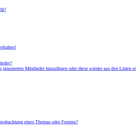
lt?
rhalten!
lieder?
er ignorierten Mitglieder hinzufügen oder diese wieder aus den Listen e
 Beobachtung eines Themas oder Forums?