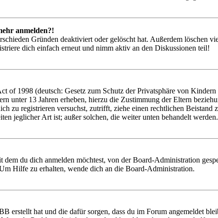
t mehr anmelden?!
rschieden Gründen deaktiviert oder gelöscht hat. Außerdem löschen vie
triere dich einfach erneut und nimm aktiv an den Diskussionen teil!
 of 1998 (deutsch: Gesetz zum Schutz der Privatsphäre von Kindern im
ern unter 13 Jahren erheben, hierzu die Zustimmung der Eltern bezieh
 dich zu registrieren versuchst, zutrifft, ziehe einen rechtlichen Beist
ten jeglicher Art ist; außer solchen, die weiter unten behandelt werden.
it dem du dich anmelden möchtest, von der Board-Administration gespe
Um Hilfe zu erhalten, wende dich an die Board-Administration.
BB erstellt hat und die dafür sorgen, dass du im Forum angemeldet ble