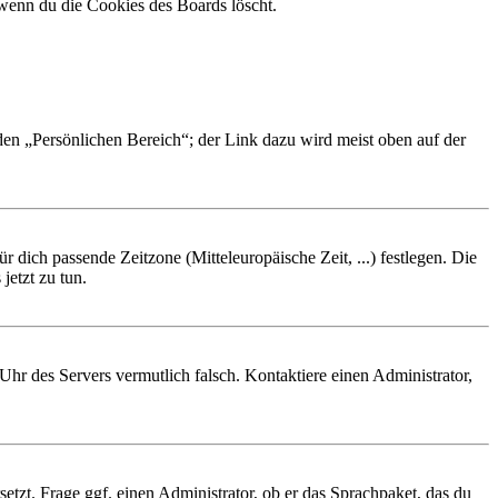
 wenn du die Cookies des Boards löscht.
 den „Persönlichen Bereich“; der Link dazu wird meist oben auf der
r dich passende Zeitzone (Mitteleuropäische Zeit, ...) festlegen. Die
jetzt zu tun.
e Uhr des Servers vermutlich falsch. Kontaktiere einen Administrator,
etzt. Frage ggf. einen Administrator, ob er das Sprachpaket, das du