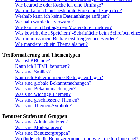
Wie bearbeite oder lösche ich eine Umfrage?
Warum kann ich auf bestimmte Foren nicht zugreifen?
Weshalb kann ich keine Dateianhänge anfügen?
Weshalb wurde ich verwarnt?
Wie kann ich Beiträge den Moderatoren melden?
Was bewirkt die „Speichern“-Schaltfläche beim Schreiben eine
Warum muss mein Beitrag erst freigegeben werden?
Wie markiere ich ein Thema als neu?
Textformatierung und Thementypen
Was ist BBCode?
Kann ich HTML benutzen?
Was sind Smilies?
Kann ich Bilder in meine Beiträge einfügen?
Was sind globale Bekanntmachungen?
Was sind Bekanntmachungen?
Was sind wichtige Themen?
Was sind geschlossene Themen?
Was sind Themen-Symbole?
Benutzer-Stufen und Gruppen
Was sind Administratoren?
Was sind Moderatoren?
Was sind Benutzergruppen?
Wo finde ich die Benutzergruppen und wie trete ich ihnen bei?