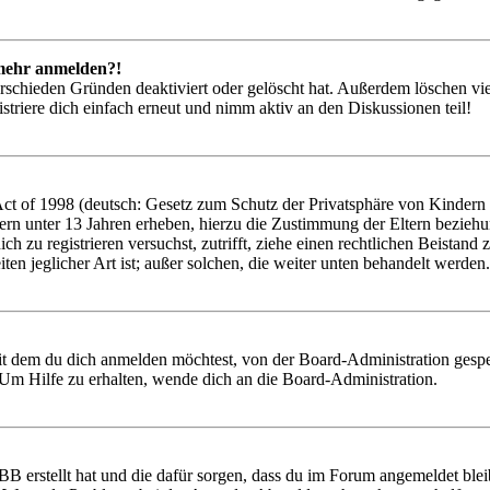
t mehr anmelden?!
rschieden Gründen deaktiviert oder gelöscht hat. Außerdem löschen vie
triere dich einfach erneut und nimm aktiv an den Diskussionen teil!
 of 1998 (deutsch: Gesetz zum Schutz der Privatsphäre von Kindern im
ern unter 13 Jahren erheben, hierzu die Zustimmung der Eltern bezieh
 dich zu registrieren versuchst, zutrifft, ziehe einen rechtlichen Beist
ten jeglicher Art ist; außer solchen, die weiter unten behandelt werden.
it dem du dich anmelden möchtest, von der Board-Administration gespe
Um Hilfe zu erhalten, wende dich an die Board-Administration.
BB erstellt hat und die dafür sorgen, dass du im Forum angemeldet ble