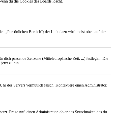
 wenn du die Cookies des Boards löscht.
 den „Persönlichen Bereich“; der Link dazu wird meist oben auf der
r dich passende Zeitzone (Mitteleuropäische Zeit, ...) festlegen. Die
jetzt zu tun.
e Uhr des Servers vermutlich falsch. Kontaktiere einen Administrator,
etzt. Frage ggf. einen Administrator, ob er das Sprachpaket, das du