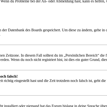
t. Wenn du Probleme bei der An- oder Abmeldung hast, kann es helfen,
 in der Datenbank des Boards gespeichert. Um diese zu ändern, gehe in
.
en Zeitzone. In diesem Fall solltest du im „Persönlichen Bereich“ die fü
den. Wenn du noch nicht registriert bist, ist dies ein guter Grund, dies 
och falsch!
 richtig eingestellt hast und die Zeit trotzdem noch falsch ist, geht di
t installiert oder niemand hat das Forum bislang in deine Sprache übers