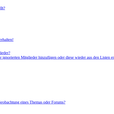
lt?
rhalten!
lieder?
er ignorierten Mitglieder hinzufügen oder diese wieder aus den Listen e
 Beobachtung eines Themas oder Forums?