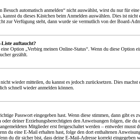
Besuch automatisch anmelden“ nicht auswählst, wirst du nur für eine 
, kannst du dieses Kästchen beim Anmelden auswählen. Dies ist nicht
icht zur Verfügung steht, dann wurde sie vermutlich von der Board-Admi
-Liste auftaucht?
n eine Option „Verbirg meinen Online-Status“. Wenn du diese Option ei
ucher gezählt.
 nicht wieder mitteilen, du kannst es jedoch zurücksetzen. Dies machs
 dich schnell wieder anmelden können.
richtige Passwort eingegeben hast. Wenn diese stimmen, dann gibt es
ern oder deiner Erziehungsberechtigten den Anweisungen folgen, die du e
 angemeldeten Mitglieder erst freigeschaltet werden – entweder musst du
. Wenn du eine E-Mail erhalten hast, folge den dort enthaltenen Anweis
nn du dir sicher bist, dass deine E-Mail-Adresse korrekt eingegeben w