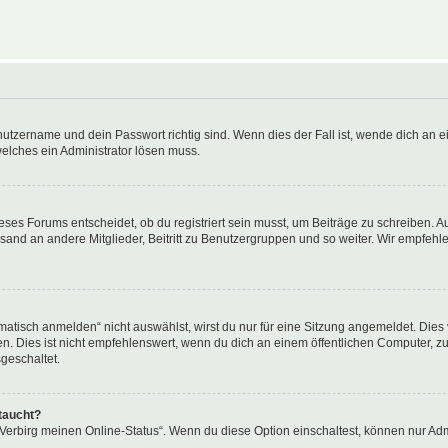
utzername und dein Passwort richtig sind. Wenn dies der Fall ist, wende dich an ei
welches ein Administrator lösen muss.
es Forums entscheidet, ob du registriert sein musst, um Beiträge zu schreiben. Auf j
sand an andere Mitglieder, Beitritt zu Benutzergruppen und so weiter. Wir empfehlen 
isch anmelden“ nicht auswählst, wirst du nur für eine Sitzung angemeldet. Dies 
Dies ist nicht empfehlenswert, wenn du dich an einem öffentlichen Computer, zum 
geschaltet.
taucht?
 „Verbirg meinen Online-Status“. Wenn du diese Option einschaltest, können nur Ad