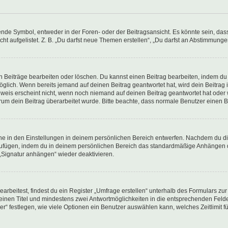
e Symbol, entweder in der Foren- oder der Beitragsansicht. Es könnte sein, dass e
ht aufgelistet. Z. B. „Du darfst neue Themen erstellen“, „Du darfst an Abstimmung
n Beiträge bearbeiten oder löschen. Du kannst einen Beitrag bearbeiten, indem du
möglich. Wenn bereits jemand auf deinen Beitrag geantwortet hat, wird dein Beitra
nweis erscheint nicht, wenn noch niemand auf deinen Beitrag geantwortet hat oder 
 warum dein Beitrag überarbeitet wurde. Bitte beachte, dass normale Benutzer einen
e in den Einstellungen in deinem persönlichen Bereich entwerfen. Nachdem du die 
zufügen, indem du in deinem persönlichen Bereich das standardmäßige Anhängen d
 „Signatur anhängen“ wieder deaktivieren.
beitest, findest du ein Register „Umfrage erstellen“ unterhalb des Formulars zur 
t einen Titel und mindestens zwei Antwortmöglichkeiten in die entsprechenden Felde
r“ festlegen, wie viele Optionen ein Benutzer auswählen kann, welches Zeitlimit fü