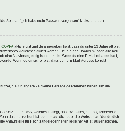
elde-Seite auf „Ich habe mein Passwort vergessen“ klickst und den
n
COPPA
aktiviert ist und du angegeben hast, dass du unter 13 Jahre alt bist,
utzerkonto vielleicht aktiviert werden. Bei einigen Boards müssen alle neu
ob eine Aktivierung nötig ist oder nicht. Wenn du eine E-Mail erhalten hast,
 wurde. Wenn du dir sicher bist, dass deine E-Mail-Adresse korrekt
utzer, die für längere Zeit keine Beiträge geschrieben haben, um die
n Gesetz in den USA, welches festlegt, dass Websites, die möglicherweise
 du dir unsicher bist, ob dies auf dich oder die Website, auf der du dich
ie Anlaufstelle für Rechtsangelegenheiten jeglicher Art ist; außer solchen,