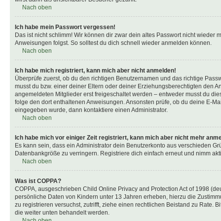
Nach oben
Ich habe mein Passwort vergessen!
Das ist nicht schlimm! Wir können dir zwar dein altes Passwort nicht wieder 
Anweisungen folgst. So solltest du dich schnell wieder anmelden können.
Nach oben
Ich habe mich registriert, kann mich aber nicht anmelden!
Überprüfe zuerst, ob du den richtigen Benutzernamen und das richtige Pas
musst du bzw. einer deiner Eltern oder deiner Erziehungsberechtigten den Anw
angemeldeten Mitglieder erst freigeschaltet werden – entweder musst du dies se
folge den dort enthaltenen Anweisungen. Ansonsten prüfe, ob du deine E-Mail
eingegeben wurde, dann kontaktiere einen Administrator.
Nach oben
Ich habe mich vor einiger Zeit registriert, kann mich aber nicht mehr anm
Es kann sein, dass ein Administrator dein Benutzerkonto aus verschieden Grü
Datenbankgröße zu verringern. Registriere dich einfach erneut und nimm akti
Nach oben
Was ist COPPA?
COPPA, ausgeschrieben Child Online Privacy and Protection Act of 1998 (deut
persönliche Daten von Kindern unter 13 Jahren erheben, hierzu die Zustimmu
zu registrieren versuchst, zutrifft, ziehe einen rechtlichen Beistand zu Rate
die weiter unten behandelt werden.
Nach oben