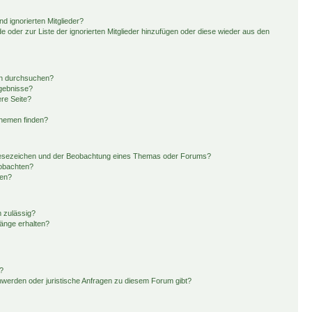
d ignorierten Mitglieder?
de oder zur Liste der ignorierten Mitglieder hinzufügen oder diese wieder aus den
en durchsuchen?
rgebnisse?
re Seite?
Themen finden?
Lesezeichen und der Beobachtung eines Themas oder Forums?
eobachten?
gen?
 zulässig?
hänge erhalten?
?
hwerden oder juristische Anfragen zu diesem Forum gibt?