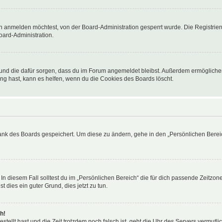
h anmelden möchtest, von der Board-Administration gesperrt wurde. Die Registrie
ard-Administration.
t und die dafür sorgen, dass du im Forum angemeldet bleibst. Außerdem ermögliche
ng hast, kann es helfen, wenn du die Cookies des Boards löscht.
bank des Boards gespeichert. Um diese zu ändern, gehe in den „Persönlichen Bereic
In diesem Fall solltest du im „Persönlichen Bereich“ die für dich passende Zeitzone 
t dies ein guter Grund, dies jetzt zu tun.
h!
estellt hast und die Zeit trotzdem noch falsch ist, geht die Uhr des Servers vermutl