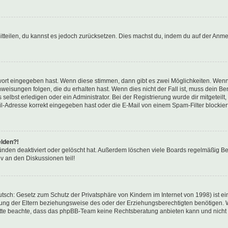
mitteilen, du kannst es jedoch zurücksetzen. Dies machst du, indem du auf der Anm
swort eingegeben hast. Wenn diese stimmen, dann gibt es zwei Möglichkeiten. Wen
eisungen folgen, die du erhalten hast. Wenn dies nicht der Fall ist, muss dein Ben
lbst erledigen oder ein Administrator. Bei der Registrierung wurde dir mitgeteilt, 
-Adresse korrekt eingegeben hast oder die E-Mail von einem Spam-Filter blockiert
elden?!
nden deaktiviert oder gelöscht hat. Außerdem löschen viele Boards regelmäßig Ben
v an den Diskussionen teil!
sch: Gesetz zum Schutz der Privatsphäre von Kindern im Internet von 1998) ist ei
ng der Eltern beziehungsweise des oder der Erziehungsberechtigten benötigen. Wenn
. Bitte beachte, dass das phpBB-Team keine Rechtsberatung anbieten kann und nicht d