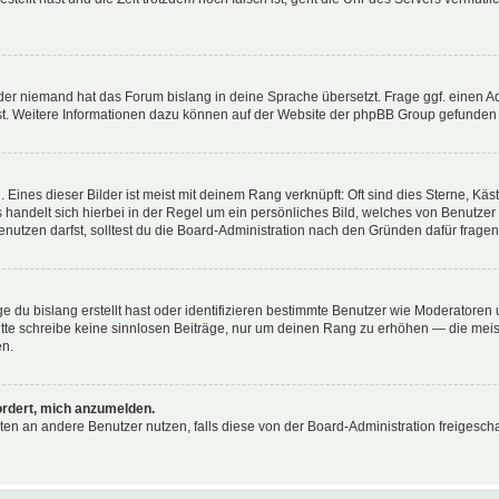
der niemand hat das Forum bislang in deine Sprache übersetzt. Frage ggf. einen Adm
est. Weitere Informationen dazu können auf der Website der phpBB Group gefunden
Eines dieser Bilder ist meist mit deinem Rang verknüpft: Oft sind dies Sterne, Kä
s handelt sich hierbei in der Regel um ein persönliches Bild, welches von Benutzer
utzen darfst, solltest du die Board-Administration nach den Gründen dafür fragen
e du bislang erstellt hast oder identifizieren bestimmte Benutzer wie Moderatore
 Bitte schreibe keine sinnlosen Beiträge, nur um deinen Rang zu erhöhen — die mei
en.
ordert, mich anzumelden.
ichten an andere Benutzer nutzen, falls diese von der Board-Administration freige