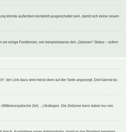
rung könnte außerdem komplett ausgeschaltet sein, damit sich keine neuen
n sie einige Funktionen, wie beispielsweise den „Gelesen“-Status – sofern
h“; der Link dazu wird meist oben auf der Seite angezeigt. Dort kannst du
(Mitteleuropäische Zeit, ...) festlegen. Die Zeitzone kann dabei nur von
ich falsch. Kontaktiere einen Administrator, damit er das Problem beheben