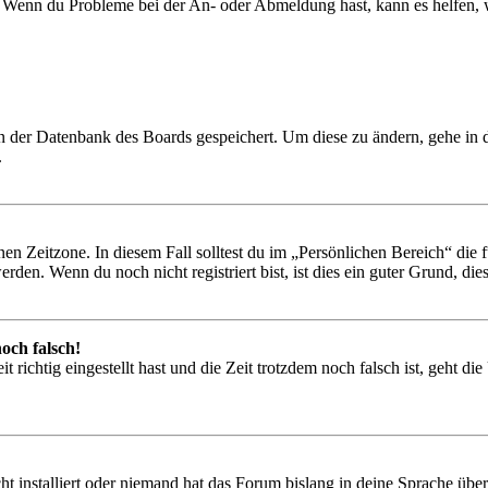
t. Wenn du Probleme bei der An- oder Abmeldung hast, kann es helfen,
 in der Datenbank des Boards gespeichert. Um diese zu ändern, gehe in
.
en Zeitzone. In diesem Fall solltest du im „Persönlichen Bereich“ die fü
den. Wenn du noch nicht registriert bist, ist dies ein guter Grund, dies 
och falsch!
 richtig eingestellt hast und die Zeit trotzdem noch falsch ist, geht di
t installiert oder niemand hat das Forum bislang in deine Sprache übers