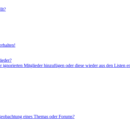
lt?
rhalten!
lieder?
er ignorierten Mitglieder hinzufügen oder diese wieder aus den Listen e
 Beobachtung eines Themas oder Forums?