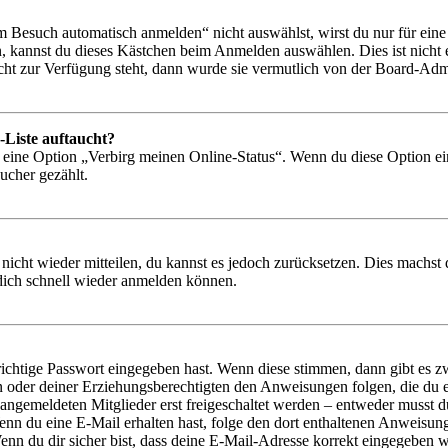
Besuch automatisch anmelden“ nicht auswählst, wirst du nur für eine 
, kannst du dieses Kästchen beim Anmelden auswählen. Dies ist nicht
icht zur Verfügung steht, dann wurde sie vermutlich von der Board-Admi
-Liste auftaucht?
n eine Option „Verbirg meinen Online-Status“. Wenn du diese Option ei
ucher gezählt.
 nicht wieder mitteilen, du kannst es jedoch zurücksetzen. Dies machs
 dich schnell wieder anmelden können.
richtige Passwort eingegeben hast. Wenn diese stimmen, dann gibt es
ern oder deiner Erziehungsberechtigten den Anweisungen folgen, die du e
 angemeldeten Mitglieder erst freigeschaltet werden – entweder musst du
. Wenn du eine E-Mail erhalten hast, folge den dort enthaltenen Anweis
nn du dir sicher bist, dass deine E-Mail-Adresse korrekt eingegeben w