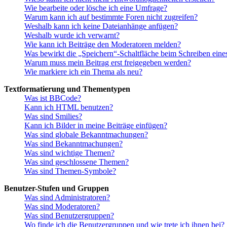
Wie bearbeite oder lösche ich eine Umfrage?
Warum kann ich auf bestimmte Foren nicht zugreifen?
Weshalb kann ich keine Dateianhänge anfügen?
Weshalb wurde ich verwarnt?
Wie kann ich Beiträge den Moderatoren melden?
Was bewirkt die „Speichern“-Schaltfläche beim Schreiben eine
Warum muss mein Beitrag erst freigegeben werden?
Wie markiere ich ein Thema als neu?
Textformatierung und Thementypen
Was ist BBCode?
Kann ich HTML benutzen?
Was sind Smilies?
Kann ich Bilder in meine Beiträge einfügen?
Was sind globale Bekanntmachungen?
Was sind Bekanntmachungen?
Was sind wichtige Themen?
Was sind geschlossene Themen?
Was sind Themen-Symbole?
Benutzer-Stufen und Gruppen
Was sind Administratoren?
Was sind Moderatoren?
Was sind Benutzergruppen?
Wo finde ich die Benutzergruppen und wie trete ich ihnen bei?