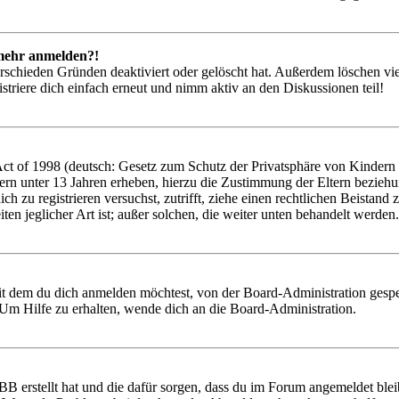
t mehr anmelden?!
rschieden Gründen deaktiviert oder gelöscht hat. Außerdem löschen vie
triere dich einfach erneut und nimm aktiv an den Diskussionen teil!
 of 1998 (deutsch: Gesetz zum Schutz der Privatsphäre von Kindern im
ern unter 13 Jahren erheben, hierzu die Zustimmung der Eltern bezieh
 dich zu registrieren versuchst, zutrifft, ziehe einen rechtlichen Beist
ten jeglicher Art ist; außer solchen, die weiter unten behandelt werden.
it dem du dich anmelden möchtest, von der Board-Administration gespe
Um Hilfe zu erhalten, wende dich an die Board-Administration.
BB erstellt hat und die dafür sorgen, dass du im Forum angemeldet ble