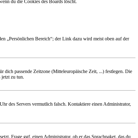
 wenn du die Cookies des Boards löscht.
 den „Persönlichen Bereich“; der Link dazu wird meist oben auf der
r dich passende Zeitzone (Mitteleuropäische Zeit, ...) festlegen. Die
jetzt zu tun.
e Uhr des Servers vermutlich falsch. Kontaktiere einen Administrator,
etzt. Frage ggf. einen Administrator, ob er das Sprachpaket, das du