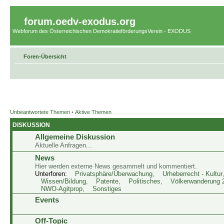
forum.oedv-exodus.org
Webforum des Österreichischen DemokratieförderungsVerein - EXODUS
Foren-Übersicht
Unbeantwortete Themen
•
Aktive Themen
DISKUSSION
Allgemeine Diskussion
Aktuelle Anfragen...
News
Hier werden externe News gesammelt und kommentiert.
Unterforen:
Privatsphäre/Überwachung
,
Urheberrecht - Kultur
Wissen/Bildung
,
Patente
,
Politisches
,
Völkerwanderung 
NWO-Agitprop
,
Sonstiges
Events
Off-Topic