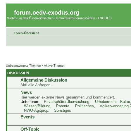
forum.oedv-exodus.org
Webforum des Österreichischen DemokratieförderungsVerein - EXODUS
Foren-Übersicht
Unbeantwortete Themen
•
Aktive Themen
DISKUSSION
Allgemeine Diskussion
Aktuelle Anfragen...
News
Hier werden externe News gesammelt und kommentiert.
Unterforen:
Privatsphäre/Überwachung
,
Urheberrecht - Kultur
Wissen/Bildung
,
Patente
,
Politisches
,
Völkerwanderung 
NWO-Agitprop
,
Sonstiges
Events
Off-Topic