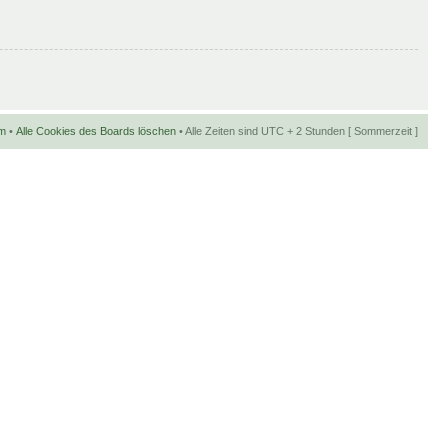
m
•
Alle Cookies des Boards löschen
• Alle Zeiten sind UTC + 2 Stunden [ Sommerzeit ]