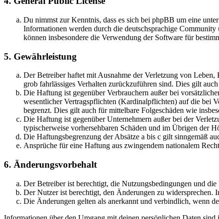
4. General Public License
Du nimmst zur Kenntnis, dass es sich bei phpBB um eine unte
Informationen werden durch die deutschsprachige Community un
können insbesondere die Verwendung der Software für bestimm
5. Gewährleistung
Der Betreiber haftet mit Ausnahme der Verletzung von Leben, Kö
grob fahrlässiges Verhalten zurückzuführen sind. Dies gilt au
Die Haftung ist gegenüber Verbrauchern außer bei vorsätzlich
wesentlicher Vertragspflichten (Kardinalpflichten) auf die be
begrenzt. Dies gilt auch für mittelbare Folgeschäden wie ins
Die Haftung ist gegenüber Unternehmern außer bei der Verletzu
typischerweise vorhersehbaren Schäden und im Übrigen der Höh
Die Haftungsbegrenzung der Absätze a bis c gilt sinngemäß auc
Ansprüche für eine Haftung aus zwingendem nationalem Recht 
6. Änderungsvorbehalt
Der Betreiber ist berechtigt, die Nutzungsbedingungen und die
Der Nutzer ist berechtigt, den Änderungen zu widersprechen. I
Die Änderungen gelten als anerkannt und verbindlich, wenn d
Informationen über den Umgang mit deinen persönlichen Daten sind in