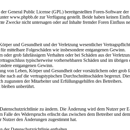
r der General Public License (GPL) bereitgestellten Foren-Software 
ter www.phpbb.de zur Verfügung gestellt. Beide haben keinen Einflus
te Zwecke nicht untersagen oder auf Inhalte fremder Foren Einfluss n
rper und Gesundheit und der Verletzung wesentlicher Vertragspflichten
ch für mittelbare Folgeschäden wie insbesondere entgangenen Gewinn.
em oder grob fahrlässigem Verhalten oder bei Schäden aus der Verletz
i Vertragsschluss typischerweise vorhersehbaren Schäden und im übrigen
besondere entgangenen Gewinn.
ng von Leben, Körper und Gesundheit oder vorsätzlichem oder grob fah
e nach auf die vertragstypischen Durchschnittsschäden begrenzt. Dies
h zugunsten der Mitarbeiter und Erfüllungsgehilfen des Betreibers.
bleiben unberührt.
 Datenschutzrichtlinie zu ändern. Die Änderung wird dem Nutzer per E-
m Falle des Widerspruchs erlischt das zwischen dem Betreiber und dem 
er Nutzer den Änderungen zugestimmt hat.
 der Datenschutzrichtlinie enthalten.