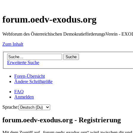
forum.oedv-exodus.org
Webforum des Österreichischen DemokratieförderungsVerein - EX
Zum Inhalt
Erweiterte Suche
Foren-Übersicht
Ändere Schriftgröße
FAQ
Anmelden
Sprache:
forum.oedv-exodus.org - Registrierung
Mit dem Zugriff auf „forum.oedv-exodus.org“ wird zwischen dir und 