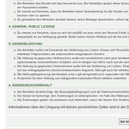
Der Betreiber des Boards übt das Hausrecht aus. Bei Verstößen gegen diese Nutzu
ein Hausverbot erteilen.
Du nimmst zur Kenntnis, dass der Betreiber keine Verantwortung für die Inhalte von 
löschen oder zu sperren.
Du gestattest dem Betreiber darüber hinaus, deine Beiträge abzuändern, sofern si
4. GENERAL PUBLIC LICENSE
Du nimmst zur Kenntnis, dass es sich bei phpBB um eine unter der General Public
www.phpbb.de zur Verfügung gestellt. Beide haben keinen Einfluss auf die Art und
5. GEWÄHRLEISTUNG
Der Betreiber haftet mit Ausnahme der Verletzung von Leben, Körper und Gesundheit u
mittelbare Folgeschäden wie insbesondere entgangenen Gewinn.
Die Haftung ist gegenüber Verbrauchern außer bei vorsätzlichem oder grob fahrläss
typischerweise vorhersehbaren Schäden und im übrigen der Höhe nach auf die vert
Die Haftung ist gegenüber Unternehmern außer bei der Verletzung von Leben, Körp
auf die vertragstypischen Durchschnittsschäden begrenzt. Dies gilt auch für mitt
Die Haftungsbegrenzung der Absätze a bis c gilt sinngemäß auch zugunsten der Mita
Ansprüche für eine Haftung aus zwingendem nationalem Recht bleiben unberührt.
6. ÄNDERUNGSVORBEHALT
Der Betreiber ist berechtigt, die Nutzungsbedingungen und die Datenschutzrichtlinie
Der Nutzer ist berechtigt, den Änderungen zu widersprechen. Im Falle des Widerspr
Die Änderungen gelten als anerkannt und verbindlich, wenn der Nutzer den Änder
Informationen über den Umgang mit deinen persönlichen Daten sind in der Da