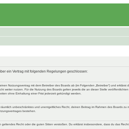
eiber ein Vertrag mit folgenden Regelungen geschlossen:
u einen Nutzungsvertrag mit dem Betreiber des Boards ab (im Folgenden „Betreiber“) und erklärs
ht weiter nutzen. Für die Nutzung des Boards gelten jeweils die an dieser Stelle veröffentlichte
iten ohne Einhaltung einer Frist jederzeit gekündigt werden.
 und räumlich unbeschränktes und unentgeltliches Recht, deinen Beitrag im Rahmen des Boards zu 
utzungsvertrages bestehen.
egen geltendes Recht oder die guten Sitten verstoßen. Du erklärst insbesondere, dass du das Recht