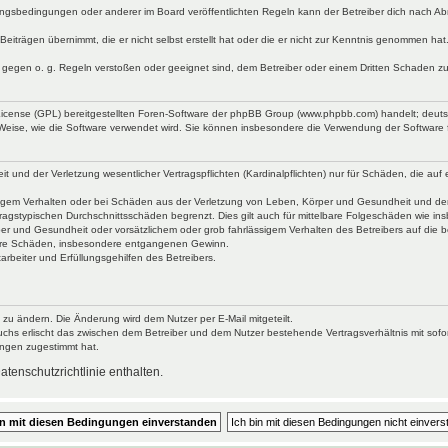
ngsbedingungen oder anderer im Board veröffentlichten Regeln kann der Betreiber dich nach A
Beiträgen übernimmt, die er nicht selbst erstellt hat oder die er nicht zur Kenntnis genommen ha
e gegen o. g. Regeln verstoßen oder geeignet sind, dem Betreiber oder einem Dritten Schaden z
 License (GPL) bereitgestellten Foren-Software der phpBB Group (www.phpbb.com) handelt; deu
 Weise, wie die Software verwendet wird. Sie können insbesondere die Verwendung der Software 
nd der Verletzung wesentlicher Vertragspflichten (Kardinalpflichten) nur für Schäden, die auf ei
igem Verhalten oder bei Schäden aus der Verletzung von Leben, Körper und Gesundheit und der Ver
ragstypischen Durchschnittsschäden begrenzt. Dies gilt auch für mittelbare Folgeschäden wie 
er und Gesundheit oder vorsätzlichem oder grob fahrlässigem Verhalten des Betreibers auf die 
elbare Schäden, insbesondere entgangenen Gewinn.
rbeiter und Erfüllungsgehilfen des Betreibers.
 zu ändern. Die Änderung wird dem Nutzer per E-Mail mitgeteilt.
uchs erlischt das zwischen dem Betreiber und dem Nutzer bestehende Vertragsverhältnis mit sofor
ungen zugestimmt hat.
tenschutzrichtlinie enthalten.