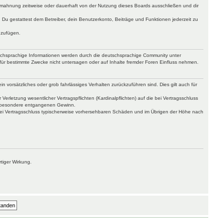
bmahnung zeitweise oder dauerhaft von der Nutzung dieses Boards ausschließen und dir
t. Du gestattest dem Betreiber, dein Benutzerkonto, Beiträge und Funktionen jederzeit zu
uzufügen.
tschsprachige Informationen werden durch die deutschsprachige Community unter
für bestimmte Zwecke nicht untersagen oder auf Inhalte fremder Foren Einfluss nehmen.
n vorsätzliches oder grob fahrlässiges Verhalten zurückzuführen sind. Dies gilt auch für
letzung wesentlicher Vertragspflichten (Kardinalpflichten) auf die bei Vertragsschluss
insbesondere entgangenen Gewinn.
bei Vertragsschluss typischerweise vorhersehbaren Schäden und im Übrigen der Höhe nach
tiger Wirkung.