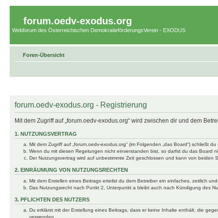
forum.oedv-exodus.org
Webforum des Österreichischen DemokratieförderungsVerein - EXODUS
Foren-Übersicht
forum.oedv-exodus.org - Registrierung
Mit dem Zugriff auf „forum.oedv-exodus.org“ wird zwischen dir und dem Betr
1. NUTZUNGSVERTRAG
Mit dem Zugriff auf „forum.oedv-exodus.org“ (im Folgenden „das Board“) schließt d
Wenn du mit diesen Regelungen nicht einverstanden bist, so darfst du das Board nic
Der Nutzungsvertrag wird auf unbestimmte Zeit geschlossen und kann von beiden Se
2. EINRÄUMUNG VON NUTZUNGSRECHTEN
Mit dem Erstellen eines Beitrags erteilst du dem Betreiber ein einfaches, zeitlich
Das Nutzungsrecht nach Punkt 2, Unterpunkt a bleibt auch nach Kündigung des N
3. PFLICHTEN DES NUTZERS
Du erklärst mit der Erstellung eines Beitrags, dass er keine Inhalte enthält, die g
verwenden.