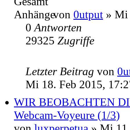
von
0utput
» Mi 
0
Antworten
29325
Zugriffe
Letzter Beitrag
von
0u
Mi 18. Feb 2015, 17:2
WIR BEOBACHTEN DICH
Webcam-Voyeure (1/3)
von
luxperpetua
» Mi 11.