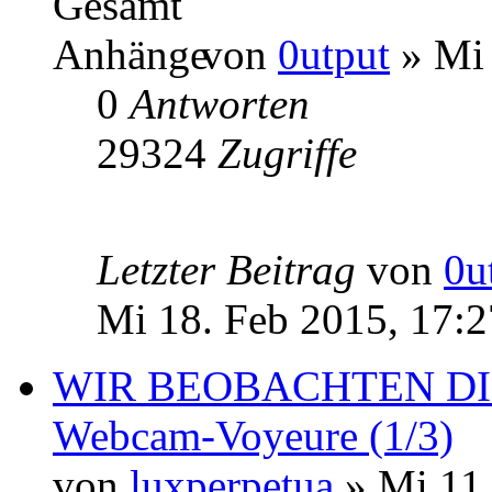
von
0utput
» Mi 
0
Antworten
29324
Zugriffe
Letzter Beitrag
von
0u
Mi 18. Feb 2015, 17:2
WIR BEOBACHTEN DICH
Webcam-Voyeure (1/3)
von
luxperpetua
» Mi 11.