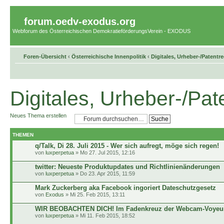
forum.oedv-exodus.org
Webforum des Österreichischen DemokratieförderungsVerein - EXODUS
Foren-Übersicht
‹
Österreichische Innenpolitik
‹
Digitales, Urheber-/Patentr
Digitales, Urheber-/Pat
Neues Thema erstellen
THEMEN
q/Talk, Di 28. Juli 2015 - Wer sich aufregt, möge sich regen!
von
luxperpetua
» Mo 27. Jul 2015, 12:16
twitter: Neueste Produktupdates und Richtlinienänderungen
von
luxperpetua
» Do 23. Apr 2015, 11:59
Mark Zuckerberg aka Facebook ingoriert Dateschutzgesetz
von
Exodus
» Mi 25. Feb 2015, 13:11
WIR BEOBACHTEN DICH! Im Fadenkreuz der Webcam-Voyeure
von
luxperpetua
» Mi 11. Feb 2015, 18:52