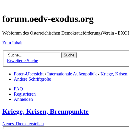
forum.oedv-exodus.org
Webforum des Österreichischen DemokratieförderungsVerein - EX
Zum Inhalt
Erweiterte Suche
Foren-Übersicht
‹
Internationale Außenpolitik
‹
Kriege, Krisen
Ändere Schriftgröße
FAQ
Registrieren
Anmelden
Kriege, Krisen, Brennpunkte
Neues Thema erstellen