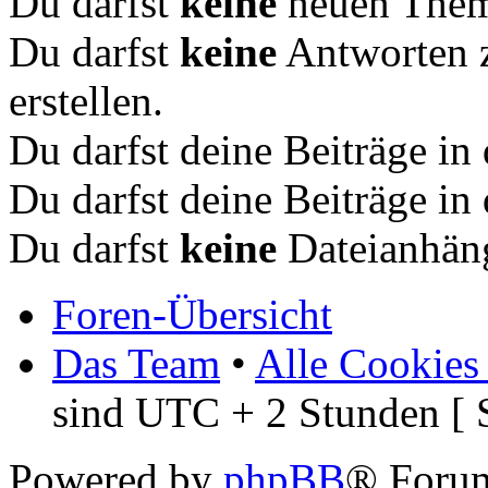
Du darfst
keine
neuen Theme
Du darfst
keine
Antworten 
erstellen.
Du darfst deine Beiträge i
Du darfst deine Beiträge i
Du darfst
keine
Dateianhäng
Foren-Übersicht
Das Team
•
Alle Cookies
sind UTC + 2 Stunden [ 
Powered by
phpBB
® Foru