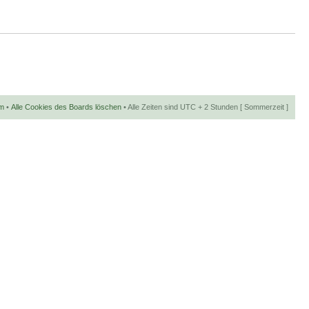
m
•
Alle Cookies des Boards löschen
• Alle Zeiten sind UTC + 2 Stunden [ Sommerzeit ]