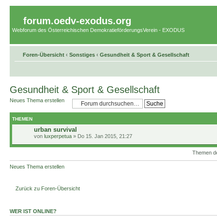
forum.oedv-exodus.org
Webforum des Österreichischen DemokratieförderungsVerein - EXODUS
Foren-Übersicht
‹
Sonstiges
‹
Gesundheit & Sport & Gesellschaft
Gesundheit & Sport & Gesellschaft
Neues Thema erstellen
THEMEN
urban survival
von
luxperpetua
» Do 15. Jan 2015, 21:27
Themen der
Neues Thema erstellen
Zurück zu Foren-Übersicht
WER IST ONLINE?