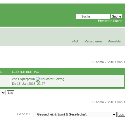
Erweiterte Suche
FAQ
Registrieren
Anmelden
1 Thema • Seite
1
von
1
FE
LETZTER BEITRAG
von
luxperpetua
4
Do 15. Jan 2015, 21:27
1 Thema • Seite
1
von
1
Gehe zu: