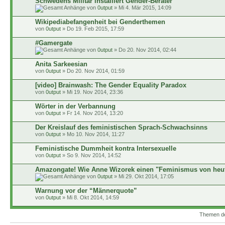
Schwedens Militär installiert Gender-Berater
von
0utput
» Mi 4. Mär 2015, 14:09
Wikipediabefangenheit bei Genderthemen
von
0utput
» Do 19. Feb 2015, 17:59
#Gamergate
von
0utput
» Do 20. Nov 2014, 02:44
Anita Sarkeesian
von
0utput
» Do 20. Nov 2014, 01:59
[video] Brainwash: The Gender Equality Paradox
von
0utput
» Mi 19. Nov 2014, 23:36
Wörter in der Verbannung
von
0utput
» Fr 14. Nov 2014, 13:20
Der Kreislauf des feministischen Sprach-Schwachsinns
von
0utput
» Mo 10. Nov 2014, 11:27
Feministische Dummheit kontra Intersexuelle
von
0utput
» So 9. Nov 2014, 14:52
Amazongate! Wie Anne Wizorek einen "Feminismus von heute
von
0utput
» Mi 29. Okt 2014, 17:05
Warnung vor der “Männerquote”
von
0utput
» Mi 8. Okt 2014, 14:59
Themen der