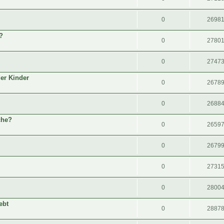
0
2698
?
0
2780
0
2747
der Kinder
0
2678
0
2688
che?
0
2659
0
2679
0
2731
0
2800
ebt
0
2887