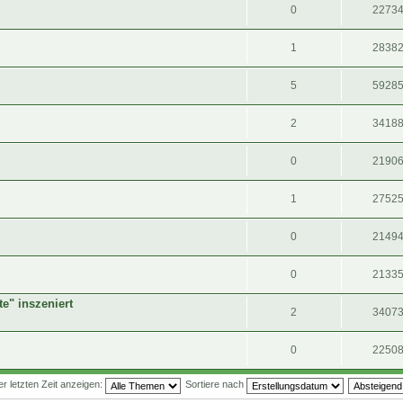
0
2273
1
2838
5
5928
2
3418
0
2190
1
2752
0
2149
0
2133
" inszeniert
2
3407
0
2250
 letzten Zeit anzeigen:
Sortiere nach