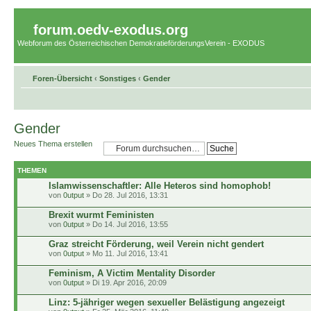
forum.oedv-exodus.org
Webforum des Österreichischen DemokratieförderungsVerein - EXODUS
Foren-Übersicht
‹
Sonstiges
‹
Gender
Gender
Neues Thema erstellen
THEMEN
Islamwissenschaftler: Alle Heteros sind homophob!
von
0utput
» Do 28. Jul 2016, 13:31
Brexit wurmt Feministen
von
0utput
» Do 14. Jul 2016, 13:55
Graz streicht Förderung, weil Verein nicht gendert
von
0utput
» Mo 11. Jul 2016, 13:41
Feminism, A Victim Mentality Disorder
von
0utput
» Di 19. Apr 2016, 20:09
Linz: 5-jähriger wegen sexueller Belästigung angezeigt