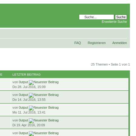
Erweiterte Suche
FAQ
Registrieren
Anmelden
25 Themen • Seite
1
von
1
FE
LETZTER BEITRAG
von
0utput
3
Do 28. Jul 2016, 15:09
von
0utput
5
Do 14. Jul 2016, 13:55
von
0utput
1
Mo 11. Jul 2016, 13:41
von
0utput
7
Di 19. Apr 2016, 20:09
von
0utput
8