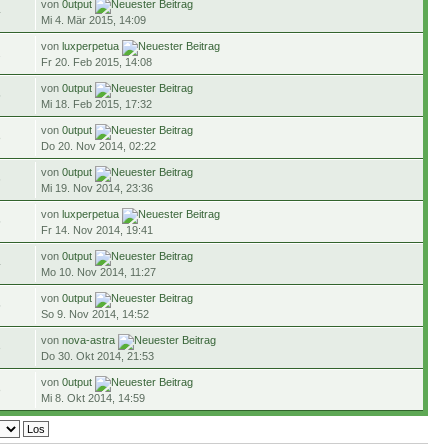
von
0utput
4
Mi 4. Mär 2015, 14:09
von
luxperpetua
2
Fr 20. Feb 2015, 14:08
von
0utput
5
Mi 18. Feb 2015, 17:32
von
0utput
8
Do 20. Nov 2014, 02:22
von
0utput
6
Mi 19. Nov 2014, 23:36
von
luxperpetua
5
Fr 14. Nov 2014, 19:41
von
0utput
4
Mo 10. Nov 2014, 11:27
von
0utput
5
So 9. Nov 2014, 14:52
von
nova-astra
3
Do 30. Okt 2014, 21:53
von
0utput
8
Mi 8. Okt 2014, 14:59