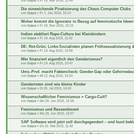
von
0utput
» Fr 25. Mär 2016, 11:49
Die einweichende Piratisierung des Chaos Computer Clubs
von
0utput
» Fr 1. Jan 2016, 16:14
Woher kommt die Ignoranz in Bezug auf feministische Ideen
von
0utput
» Fr 20. Nov 2015, 15:22
Indien etabliert Rape-Culture bei Kleinkindern
von
0utput
» Fr 14. Aug 2015, 11:02
DE: Rot-Grün; Links-Sozialisten planen Frühsexualisierung 
von
0utput
» Fr 14. Aug 2015, 10:58
Wer finanziert eigentlich den Genderismus?
von
0utput
» Fr 14. Aug 2015, 10:47
Univ.-Prof. macht Faktencheck: Gender-Gap oder Gehirnwäs
von
0utput
» Mi 12. Aug 2015, 14:24
Genderisten sind wie kleine Kinder
von
0utput
» Di 28. Jul 2015, 14:43
Wissenschaftlicher Feminismus = Cargo-Cult?
von
0utput
» Mo 29. Jun 2015, 15:26
Feminismus und Ressentiment
von
0utput
» Mo 29. Jun 2015, 15:07
SAP Software wird jetzt voll durchgegendert – und bunt bekl
von
0utput
» Do 21. Mai 2015, 11:42