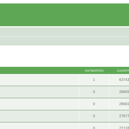
ANTWORTEN
ZUGRIF
1
6374
0
2866
0
2868
0
2787
0
2711