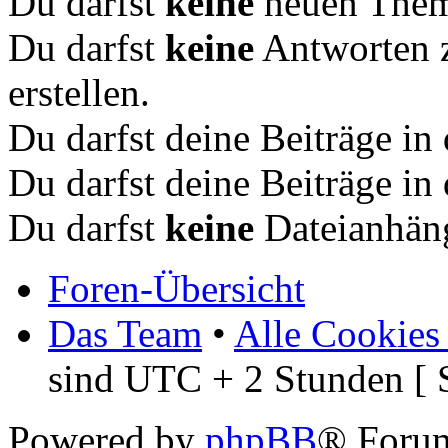
Du darfst
keine
neuen Theme
Du darfst
keine
Antworten 
erstellen.
Du darfst deine Beiträge i
Du darfst deine Beiträge i
Du darfst
keine
Dateianhäng
Foren-Übersicht
Das Team
•
Alle Cookies
sind UTC + 2 Stunden [ 
Powered by
phpBB
® Foru