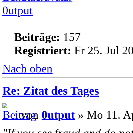
0utput
Beiträge:
157
Registriert:
Fr 25. Jul 2
Nach oben
Re: Zitat des Tages
von
0utput
» Mo 11. Ap
"If you see fraud and do not