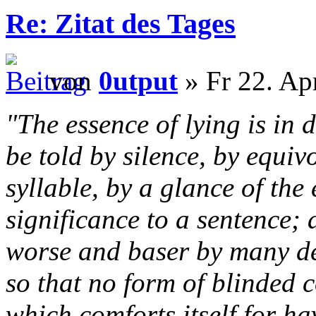
Re: Zitat des Tages
von
0utput
» Fr 22. Ap
"The essence of lying is in 
be told by silence, by equiv
syllable, by a glance of the
significance to a sentence; a
worse and baser by many de
so that no form of blinded c
which comforts itself for h