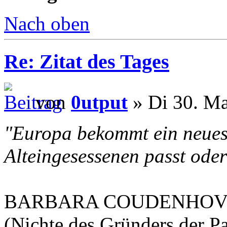
Nach oben
Re: Zitat des Tages
von
0utput
» Di 30. Ma
"Europa bekommt ein neues 
Alteingesessenen passt oder
BARBARA COUDENHOVE-K
(Nichte des Gründers der P