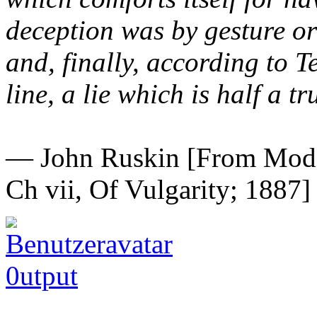
deception was by gesture or 
and, finally, according to 
line, a lie which is half a tr
— John Ruskin [From Moder
Ch vii, Of Vulgarity; 1887]
0utput