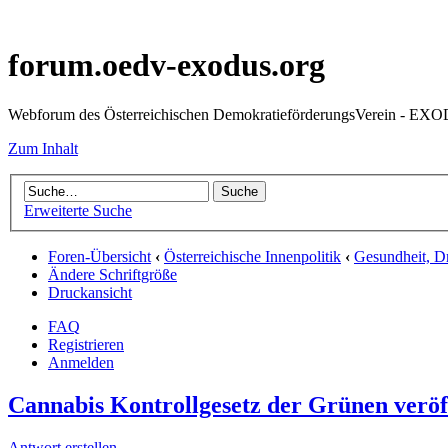
forum.oedv-exodus.org
Webforum des Österreichischen DemokratieförderungsVerein - EX
Zum Inhalt
Erweiterte Suche
Foren-Übersicht
‹
Österreichische Innenpolitik
‹
Gesundheit, Dr
Ändere Schriftgröße
Druckansicht
FAQ
Registrieren
Anmelden
Cannabis Kontrollgesetz der Grünen veröf
Antwort erstellen