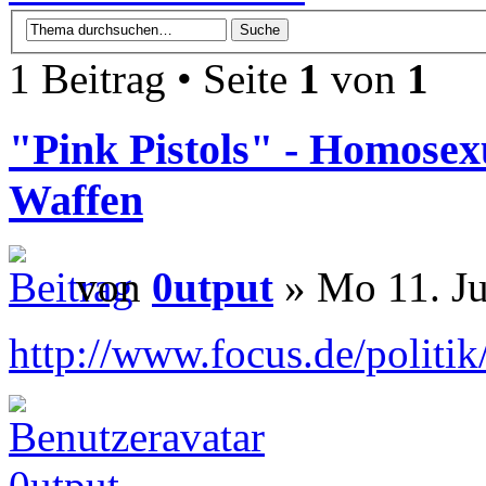
1 Beitrag • Seite
1
von
1
"Pink Pistols" - Homosexu
Waffen
von
0utput
» Mo 11. Ju
http://www.focus.de/politik
0utput