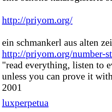
http://priyom.org/
ein schmankerl aus alten zei
http://priyom.org/number-s
"read everything, listen to 
unless you can prove it wi
2001
luxperpetua